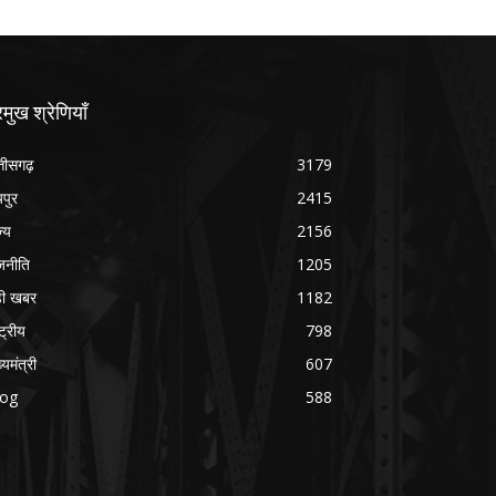
रमुख श्रेणियाँ
्तीसगढ़
3179
यपुर
2415
ज्य
2156
जनीति
1205
ड़ी खबर
1182
्ट्रीय
798
्यमंत्री
607
log
588