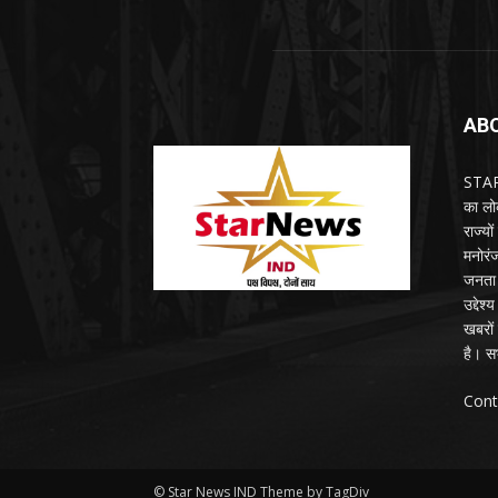
AB
STARN
का लोक
राज्य
मनोरंज
जनता 
उद्देश
खबरों 
है। सभ
Cont
© Star News IND Theme by TagDiv