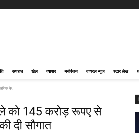
ति
अपराध
खेल
व्यापार
मनोरंजन
वायरल न्यूज़
स्टार लेख
ध
अधिक के...
िले को 145 करोड़ रूपए से
 की दी सौगात