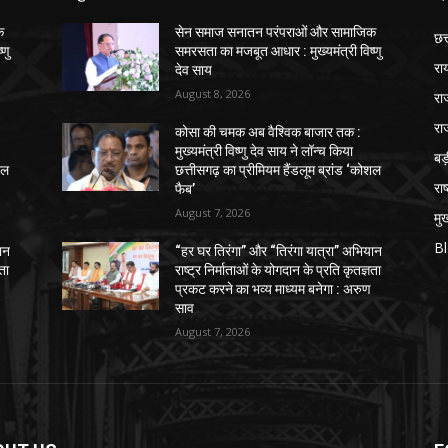
क
सेन समाज सनातन परंपराओं और सामाजिक
छत
्णु
समरसता का मजबूत आधार : मुख्यमंत्री विष्णु
रा
देव साय
August 8, 2026
रा
रा
कोसा की चमक अब वैश्विक बाजार तक :
मुख्यमंत्री विष्णु देव साय ने लॉन्च किया
ब
शल
छत्तीसगढ़ का प्रीमियम हैंडलूम ब्रांड ‘कोशल
राष
फैब’
August 7, 2026
मुख
B
ान
“हर घर तिरंगा” और “तिरंगा यात्रा” अभियान
ञता
राष्ट्र निर्माताओं के योगदान के प्रति कृतज्ञता
प्रकट करने का भव्य माध्यम बनेगा : अरुण
साव
August 7, 2026