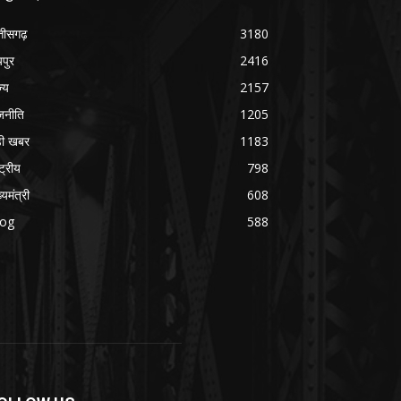
्तीसगढ़
3180
यपुर
2416
ज्य
2157
जनीति
1205
ड़ी खबर
1183
्ट्रीय
798
्यमंत्री
608
log
588