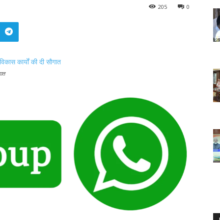
205
0
गात