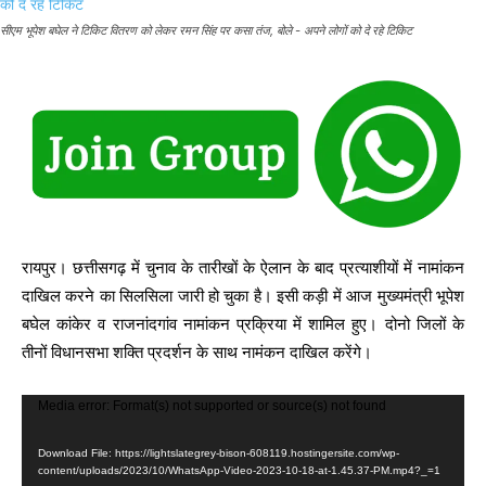
सीएम भूपेश बघेल ने टिकिट वितरण को लेकर रमन सिंह पर कसा तंज, बोले - अपने लोगों को दे रहे टिकिट
रायपुर। छत्तीसगढ़ में चुनाव के तारीखों के ऐलान के बाद प्रत्याशीयों में नामांकन
दाखिल करने का सिलसिला जारी हो चुका है। इसी कड़ी में आज मुख्यमंत्री भूपेश
बघेल कांकेर व राजनांदगांव नामांकन प्रक्रिया में शामिल हुए। दोनो जिलों के
तीनों विधानसभा शक्ति प्रदर्शन के साथ नामंकन दाखिल करेंगे।
V
Media error: Format(s) not supported or source(s) not found
i
Download File: https://lightslategrey-bison-608119.hostingersite.com/wp-
d
content/uploads/2023/10/WhatsApp-Video-2023-10-18-at-1.45.37-PM.mp4?_=1