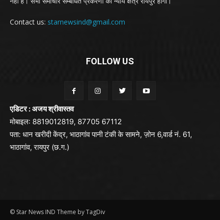
नही है। सभी समाचार सम्बंधित प्रकरणों का न्याय क्षेत्र रायपुर होगा।
Contact us:
starnewsind@gmail.com
FOLLOW US
एडिटर : अजय श्रीवास्तव
मोबाइल: 8819012819, 87705 67112
पता: धान खरीदी केंद्र, भाठागांव पानी टंकी के सामने, ज़ोन 6,वार्ड नं. 61,
भाठागांव, रायपुर (छ.ग.)
© Star News IND Theme by TagDiv