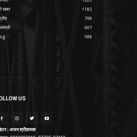
ड़ी खबर
1182
्ट्रीय
798
्यमंत्री
607
log
588
OLLOW US
िटर : अजय श्रीवास्तव