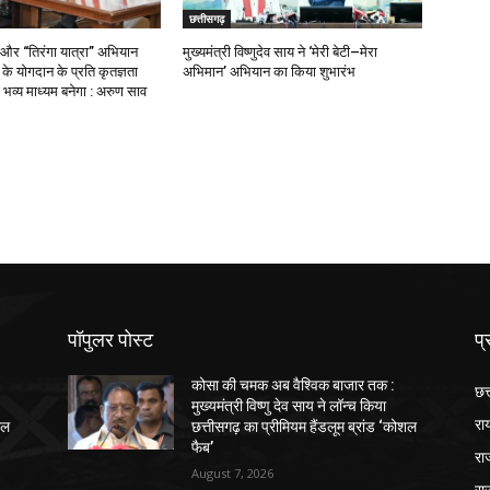
छत्तीसगढ़
 और “तिरंगा यात्रा” अभियान
मुख्यमंत्री विष्णुदेव साय ने ‘मेरी बेटी–मेरा
ओं के योगदान के प्रति कृतज्ञता
अभिमान’ अभियान का किया शुभारंभ
भव्य माध्यम बनेगा : अरुण साव
पॉपुलर पोस्ट
प्
कोसा की चमक अब वैश्विक बाजार तक :
छत
मुख्यमंत्री विष्णु देव साय ने लॉन्च किया
रा
शल
छत्तीसगढ़ का प्रीमियम हैंडलूम ब्रांड ‘कोशल
फैब’
रा
August 7, 2026
रा