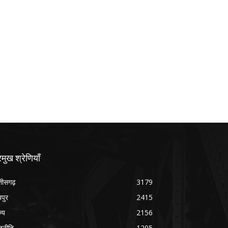
रमुख श्रेणियाँ
्तीसगढ़
3179
यपुर
2415
ज्य
2156
जनीति
1205