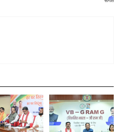
सौगात