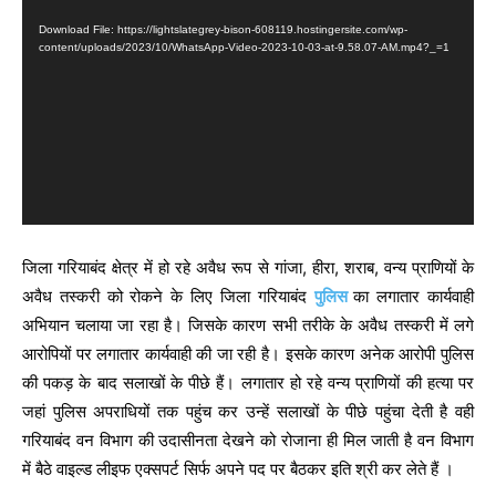
i
Download File: https://lightslategrey-bison-608119.hostingersite.com/wp-
d
content/uploads/2023/10/WhatsApp-Video-2023-10-03-at-9.58.07-AM.mp4?_=1
e
o
P
l
a
y
e
जिला गरियाबंद क्षेत्र में हो रहे अवैध रूप से गांजा, हीरा, शराब, वन्य प्राणियों के
r
अवैध तस्करी को रोकने के लिए जिला गरियाबंद
पुलिस
का लगातार कार्यवाही
अभियान चलाया जा रहा है। जिसके कारण सभी तरीके के अवैध तस्करी में लगे
आरोपियों पर लगातार कार्यवाही की जा रही है। इसके कारण अनेक आरोपी पुलिस
की पकड़ के बाद सलाखों के पीछे हैं। लगातार हो रहे वन्य प्राणियों की हत्या पर
जहां पुलिस अपराधियों तक पहुंच कर उन्हें सलाखों के पीछे पहुंचा देती है वही
गरियाबंद वन विभाग की उदासीनता देखने को रोजाना ही मिल जाती है वन विभाग
में बैठे वाइल्ड लीइफ एक्सपर्ट सिर्फ अपने पद पर बैठकर इति श्री कर लेते हैं ।