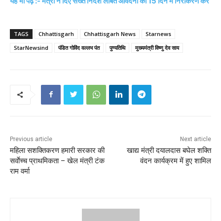
यह भी पढ़ें :- मंत्री ने दिए सख्त निर्देश लंबित आवेदनों का 15 दिन में निराकरण करें
TAGS
Chhattisgarh
Chhattisgarh News
Starnews
StarNewsind
पंडित गोविंद वल्लभ पंत
पुण्यतिथि
मुख्यमंत्री विष्णु देव साय
Previous article
Next article
महिला सशक्तिकरण हमारी सरकार की
खाद्य मंत्री दयालदास बघेल शक्ति
सर्वाेच्च प्राथमिकता – खेल मंत्री टंक
वंदन कार्यक्रम में हुए शामिल
राम वर्मा