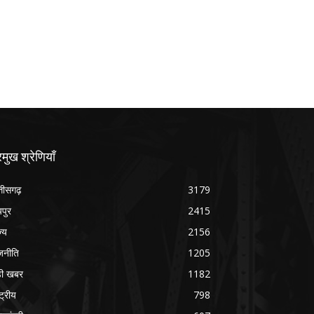
रमुख श्रेणियाँ
्तीसगढ़
3179
यपुर
2415
ज्य
2156
जनीति
1205
ड़ी खबर
1182
्ट्रीय
798