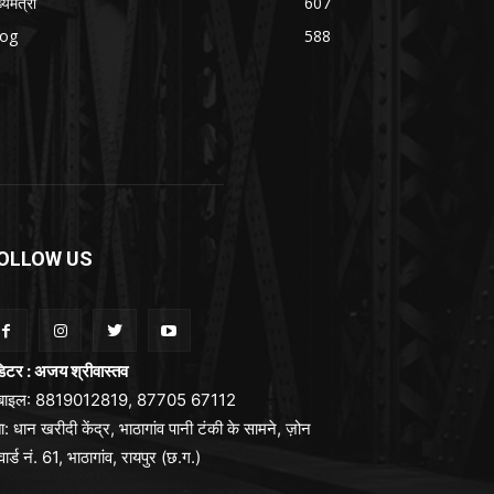
्यमंत्री
607
log
588
OLLOW US
िटर : अजय श्रीवास्तव
ोबाइल: 8819012819, 87705 67112
ा: धान खरीदी केंद्र, भाठागांव पानी टंकी के सामने, ज़ोन
वार्ड नं. 61, भाठागांव, रायपुर (छ.ग.)