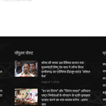
पॉपुलर पोस्ट
प्
कोसा की चमक अब वैश्विक बाजार तक :
छत
मुख्यमंत्री विष्णु देव साय ने लॉन्च किया
रा
शल
छत्तीसगढ़ का प्रीमियम हैंडलूम ब्रांड ‘कोशल
फैब’
रा
August 7, 2026
रा
ान
“हर घर तिरंगा” और “तिरंगा यात्रा” अभियान
ब
ञता
राष्ट्र निर्माताओं के योगदान के प्रति कृतज्ञता
राष
प्रकट करने का भव्य माध्यम बनेगा : अरुण
साव