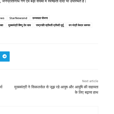
जनप्रतिनिधि गण एवं बड़ी संख्या में स्वच्छता दीदी भी उपस्थित हैं।
ews
StarNewsind
उज्जवला योजना
यक्त
मुख्यमंत्री विष्णु देव साय
राष्ट्रपति श्रीमती द्रौपदी मुर्मु
वन मंत्री केदार कश्यप
Next article
मा
मुख्यमंत्री ने सिकलसेल से जूझ रहे आयुष और आयुषि की सहायता
के लिए बढ़ाया हाथ