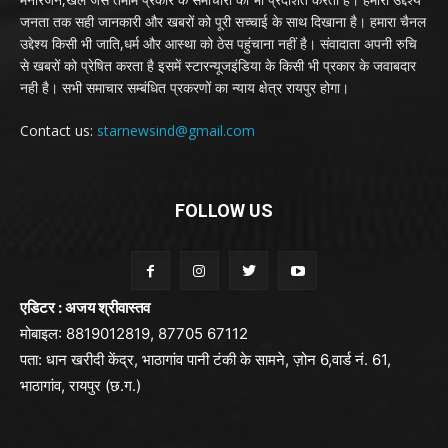
जनता तक सही जानकारी और खबरों को पूरी सच्चाई के साथ दिखाना है। हमारा चैनल
उद्देश्य किसी भी जाति,धर्म और आस्था को ठेस पहुंचाना नहीं है। संवादाता अपनी रुचि
से खबरों को प्रेषित करता है इसमें स्टारन्यूजइंडिया के किसी भी प्रकार के जवाबदार
नही है। सभी समाचार सम्बंधित प्रकरणों का न्याय क्षेत्र रायपुर होगा।
Contact us:
starnewsind@gmail.com
FOLLOW US
एडिटर : अजय श्रीवास्तव
मोबाइल: 8819012819, 87705 67112
पता: धान खरीदी केंद्र, भाठागांव पानी टंकी के सामने, ज़ोन 6,वार्ड नं. 61,
भाठागांव, रायपुर (छ.ग.)