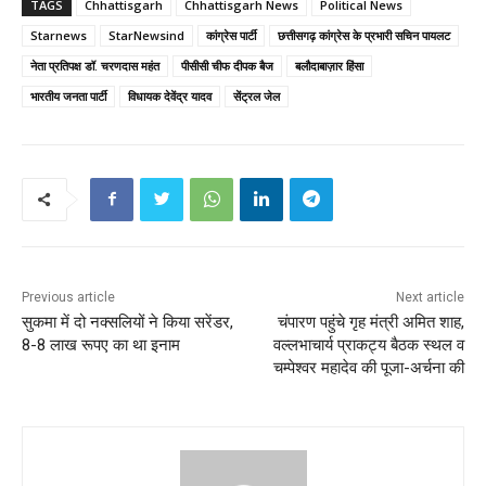
TAGS
Chhattisgarh
Chhattisgarh News
Political News
Starnews
StarNewsind
कांग्रेस पार्टी
छत्तीसगढ़ कांग्रेस के प्रभारी सचिन पायलट
नेता प्रतिपक्ष डॉ. चरणदास महंत
पीसीसी चीफ दीपक बैज
बलौदाबाज़ार हिंसा
भारतीय जनता पार्टी
विधायक देवेंद्र यादव
सेंट्रल जेल
Previous article
Next article
सुकमा में दो नक्सलियों ने किया सरेंडर,
चंपारण पहुंचे गृह मंत्री अमित शाह,
8-8 लाख रूपए का था इनाम
वल्लभाचार्य प्राकट्य बैठक स्थल व
चम्पेश्वर महादेव की पूजा-अर्चना की