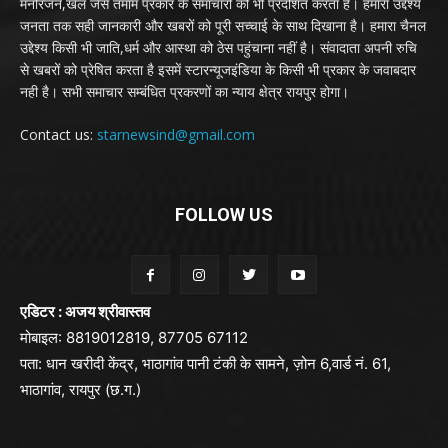
मनोरंजन,खेल जैसे तमाम प्रकार के समाचारों को भी प्रदर्शित करता है। हमारा उद्देश्य
जनता तक सही जानकारी और खबरों को पूरी सच्चाई के साथ दिखाना है। हमारा चैनल
उद्देश्य किसी भी जाति,धर्म और आस्था को ठेस पहुंचाना नहीं है। संवादाता अपनी रुचि
से खबरों को प्रेषित करता है इसमें स्टारन्यूजइंडिया के किसी भी प्रकार के जवाबदार
नही है। सभी समाचार सम्बंधित प्रकरणों का न्याय क्षेत्र रायपुर होगा।
Contact us:
starnewsind@gmail.com
FOLLOW US
एडिटर : अजय श्रीवास्तव
मोबाइल: 8819012819, 87705 67112
पता: धान खरीदी केंद्र, भाठागांव पानी टंकी के सामने, ज़ोन 6,वार्ड नं. 61,
भाठागांव, रायपुर (छ.ग.)