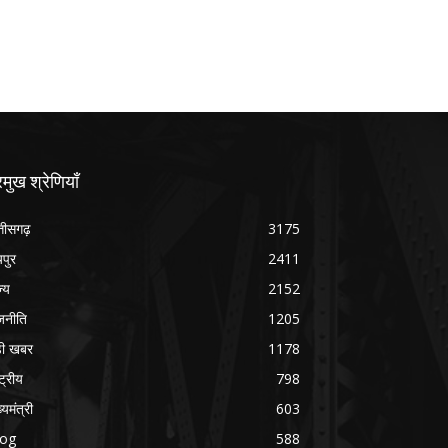
रमुख श्रेणियाँ
्तीसगढ़
3175
यपुर
2411
ज्य
2152
जनीति
1205
ड़ी खबर
1178
्ट्रीय
798
्यमंत्री
603
log
588