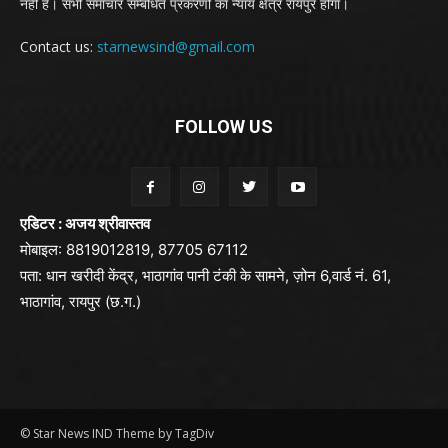
नही है। सभी समाचार सम्बंधित प्रकरणों का न्याय क्षेत्र रायपुर होगा।
Contact us:
starnewsind@gmail.com
FOLLOW US
एडिटर : अजय श्रीवास्तव
मोबाइल: 8819012819, 87705 67112
पता: धान खरीदी केंद्र, भाठागांव पानी टंकी के सामने, ज़ोन 6,वार्ड नं. 61,
भाठागांव, रायपुर (छ.ग.)
© Star News IND Theme by TagDiv