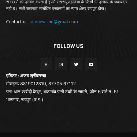
से खबरों को प्रेषित करता है इसमें स्टारन्यूजइंडिया के किसी भी प्रकार के जवाबदार
नही है। सभी समाचार सम्बंधित प्रकरणों का न्याय क्षेत्र रायपुर होगा।
Contact us:
starnewsind@gmail.com
FOLLOW US
एडिटर : अजय श्रीवास्तव
मोबाइल: 8819012819, 87705 67112
पता: धान खरीदी केंद्र, भाठागांव पानी टंकी के सामने, ज़ोन 6,वार्ड नं. 61,
भाठागांव, रायपुर (छ.ग.)