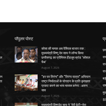
पॉपुलर पोस्ट
प्
कोसा की चमक अब वैश्विक बाजार तक :
छत
मुख्यमंत्री विष्णु देव साय ने लॉन्च किया
रा
शल
छत्तीसगढ़ का प्रीमियम हैंडलूम ब्रांड ‘कोशल
फैब’
रा
August 7, 2026
रा
ान
“हर घर तिरंगा” और “तिरंगा यात्रा” अभियान
ब
ञता
राष्ट्र निर्माताओं के योगदान के प्रति कृतज्ञता
राष
प्रकट करने का भव्य माध्यम बनेगा : अरुण
साव
मुख
August 7, 2026
B
मुख्यमंत्री विष्णुदेव साय ने ‘मेरी बेटी–मेरा