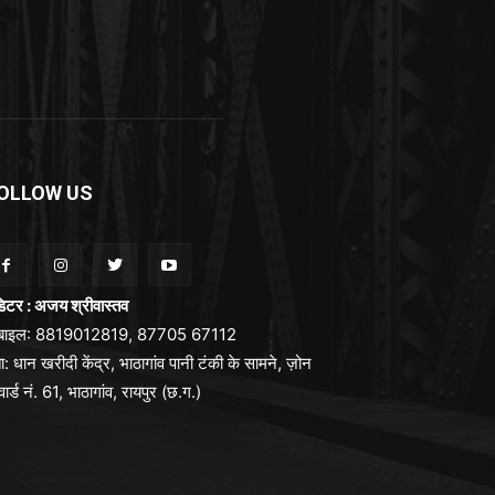
OLLOW US
िटर : अजय श्रीवास्तव
ोबाइल: 8819012819, 87705 67112
ा: धान खरीदी केंद्र, भाठागांव पानी टंकी के सामने, ज़ोन
वार्ड नं. 61, भाठागांव, रायपुर (छ.ग.)