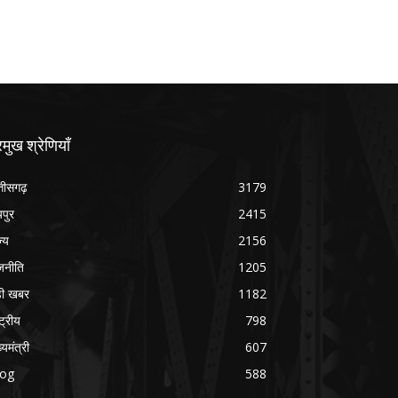
रमुख श्रेणियाँ
्तीसगढ़
3179
यपुर
2415
ज्य
2156
जनीति
1205
ड़ी खबर
1182
्ट्रीय
798
्यमंत्री
607
log
588