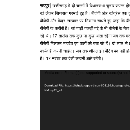
रायपुर|
छत्तीसगढ़ में दो चरणों में विधानसभा चुनाव संपन्न ह
को लेकर सियासत गरमाई हुई है। बीजेपी और कांग्रेस एक दू
बीजेपी और केंद्र सरकार पर निशाना साधते हुए कहा कि बीजे
बीजेपी के करीबी हैं। जो गाड़ी पकड़ी गई वो भी बीजेपी के 
रहे थे। 17 तारीख तक कुछ ना कुछ आता रहेगा जब तक मतदान 
बीजेपी मिलकर महादेव एप वालों को बचा रहे हैं। दो साल से 
कार्यवाही करनी चाहिए। जब तक ऑनलाइन बेटिंग बंद नहीं हो
हैं। 17 नवंबर तक ऐसी कहानी आते रहेंगी।
V
Media error: Format(s) not supported or source(s) not 
i
Download File: https://lightslategrey-bison-608119.hostingers
d
PM.mp4?_=1
e
o
P
l
a