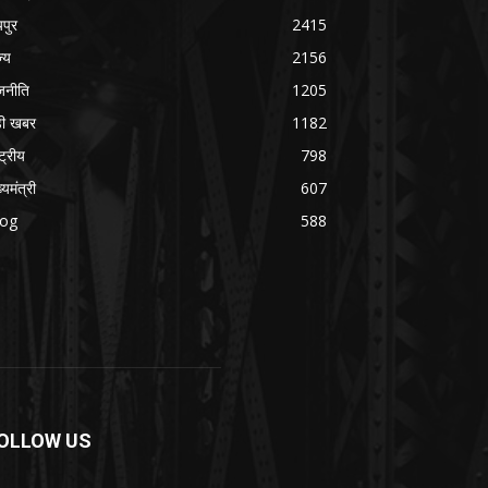
यपुर
2415
ज्य
2156
जनीति
1205
ड़ी खबर
1182
्ट्रीय
798
्यमंत्री
607
log
588
OLLOW US