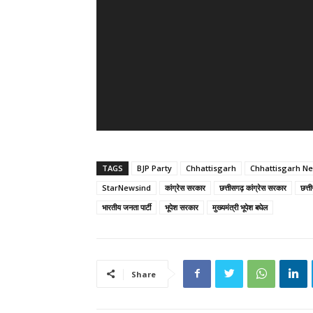
y
e
r
TAGS
BJP Party
Chhattisgarh
Chhattisgarh N
StarNewsind
कांग्रेस सरकार
छत्तीसगढ़ कांग्रेस सरकार
छत्त
भारतीय जनता पार्टी
भूपेश सरकार
मुख्यमंत्री भूपेश बघेल
Share