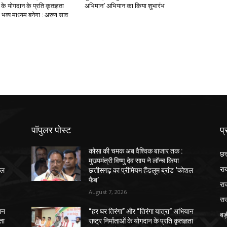
ओं के योगदान के प्रति कृतज्ञता
अभिमान’ अभियान का किया शुभारंभ
भव्य माध्यम बनेगा : अरुण साव
पॉपुलर पोस्ट
प्
कोसा की चमक अब वैश्विक बाजार तक :
छत
मुख्यमंत्री विष्णु देव साय ने लॉन्च किया
रा
शल
छत्तीसगढ़ का प्रीमियम हैंडलूम ब्रांड ‘कोशल
फैब’
रा
August 7, 2026
रा
ान
“हर घर तिरंगा” और “तिरंगा यात्रा” अभियान
ब
ञता
राष्ट्र निर्माताओं के योगदान के प्रति कृतज्ञता