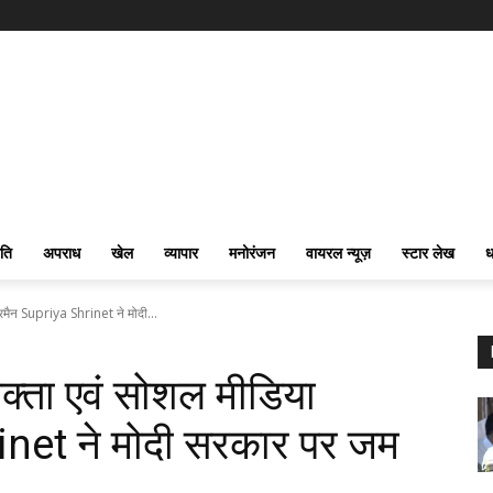
ति
अपराध
खेल
व्यापार
मनोरंजन
वायरल न्यूज़
स्टार लेख
ध
ेयरमैन Supriya Shrinet ने मोदी...
्रवक्ता एवं सोशल मीडिया
inet ने मोदी सरकार पर जम