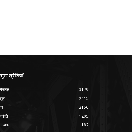
रमुख श्रेणियाँ
्तीसगढ़
3179
यपुर
2415
ज्य
2156
जनीति
1205
ड़ी खबर
1182