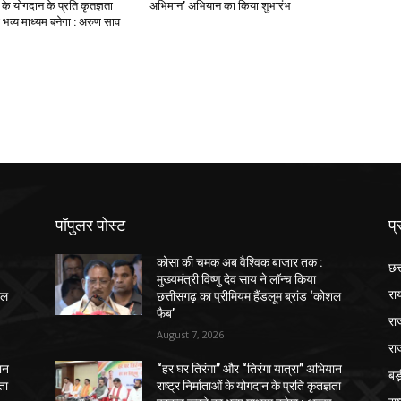
ओं के योगदान के प्रति कृतज्ञता
अभिमान’ अभियान का किया शुभारंभ
भव्य माध्यम बनेगा : अरुण साव
पॉपुलर पोस्ट
प्
कोसा की चमक अब वैश्विक बाजार तक :
छत
मुख्यमंत्री विष्णु देव साय ने लॉन्च किया
रा
शल
छत्तीसगढ़ का प्रीमियम हैंडलूम ब्रांड ‘कोशल
फैब’
रा
August 7, 2026
रा
ान
“हर घर तिरंगा” और “तिरंगा यात्रा” अभियान
ब
ञता
राष्ट्र निर्माताओं के योगदान के प्रति कृतज्ञता