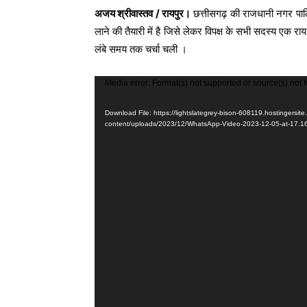
अजय श्रीवास्तव / रायपुर।
छत्तीसगढ़ की राजधानी नगर पालिका
लाने की तैयारी में है जिसे लेकर विपक्ष के सभी सदस्य एक र
लंबे समय तक चर्चा चली ।
V
Media error: Format(s) not supported or source(s) not 
i
Download File: https://lightslategrey-bison-608119.hostingersit
d
content/uploads/2023/12/WhatsApp-Video-2023-12-05-at-17.
e
o
P
l
a
y
e
r