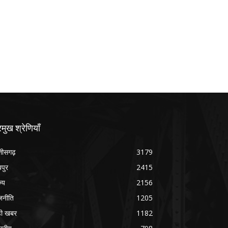
रमुख श्रेणियाँ
्तीसगढ़
3179
यपुर
2415
ज्य
2156
जनीति
1205
ड़ी खबर
1182