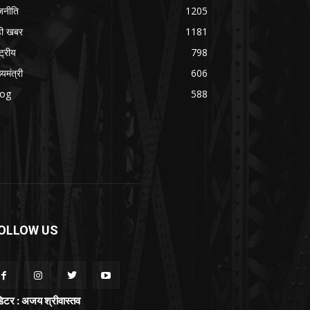
जनीति
1205
ड़ी खबर
1181
्ट्रीय
798
्यमंत्री
606
log
588
OLLOW US
िटर : अजय श्रीवास्तव