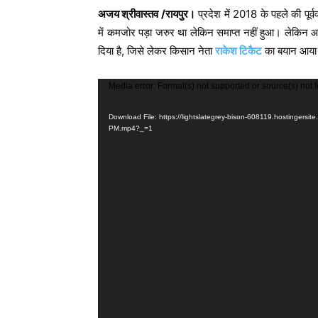
अजय श्रीवास्तव /रायपुर।
प्रदेश में 2018 के पहले की पूर
में कमजोर पड़ा जरुर था लेकिन समाप्त नहीं हुआ। लेकिन
दिया है, जिसे लेकर किसान नेता
राकेश टिकैट
का बयान आया है
V
Media error: Format(s) not supported or source(s) not 
i
Download File: https://lightslategrey-bison-608119.hostingers
d
PM.mp4?_=1
e
o
P
l
a
y
e
r