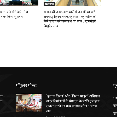
छत्तीसगढ़
ुदेव साय ने ‘मेरी बेटी–मेरा
शासन की जनकल्याणकारी योजनाओं का करें
न का किया शुभारंभ
समयबद्ध क्रियान्वयन, प्रत्येक पात्र व्यक्ति को
मिले शासन की योजनाओं का लाभ : मुख्यमंत्री
विष्णुदेव साय
पॉपुलर पोस्ट
प्
ान
“हर घर तिरंगा” और “तिरंगा यात्रा” अभियान
छत
ञता
राष्ट्र निर्माताओं के योगदान के प्रति कृतज्ञता
रा
प्रकट करने का भव्य माध्यम बनेगा : अरुण
साव
रा