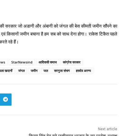
 की सरकार जो अडानी और अंबानी को जंगल की बेस कीमती जमीन सौंपने का
 एवं किसानों जमीन बचाना है हम सब को साथ देना होगा। राकेश टिकैत पहले
ते रहे हैं।
ews
StarNewsind
आदिवासी समाज
कांग्रेस सरकार
यला खदानों
जंगल
जमीन
जल
सरगुजा संभाग
हसदेव अरण्य
Next article
किरण सिंह देव बने छत्तीसगढ़ भाजपा के नए प्रदेश अध्यक्ष