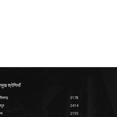
रमुख श्रेणियाँ
्तीसगढ़
3178
यपुर
2414
ज्य
2155