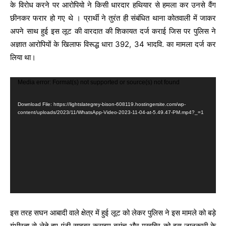
के विरोध करने पर आरोपियो ने किसी धारदार हथियार से हमला कर उनसे वैंग
छीनकर फरार हो गए थे । प्रार्थी ने तुरंत ही संबंधित थाना कोतवाली में जाकर
अपने साथ हुई इस लूट की वारदात की शिकायत दर्ज कराई जिस पर पुलिस ने
अज्ञात आरोपियों के खिलाफ विरूद्ध धारा 392, 34 भादवि. का मामला दर्ज कर
लिया था।
V
Media error: Format(s) not supported or source(s) not found
i
Download File: https://lightslategrey-bison-608119.hostingersite.com/wp-
d
content/uploads/2023/11/WhatsApp-Video-2023-11-04-at-5.49.47-PM.mp4?_=1
e
o
P
l
a
y
e
इस तरह सघन आबादी वाले क्षेत्र में हुई लूट को लेकर पुलिस ने इस मामले को बड़े
r
गंभीरता से लेते हुए एंटी साइबर क्राइम ब्रांच और मुखबिर को इस जानकारी के