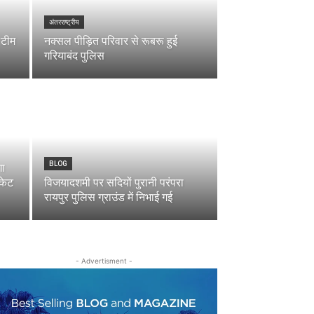
अंतरराष्ट्रीय
 टीम
नक्सल पीड़ित परिवार से रूबरू हुई
गरियाबंद पुलिस
BLOG
गा
िकेट
विजयादशमी पर सदियों पुरानी परंपरा
रायपुर पुलिस ग्राउंड में निभाई गई
- Advertisment -