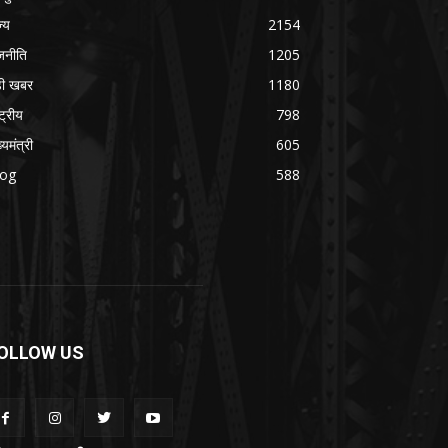
ज्य
2154
जनीति
1205
ड़ी खबर
1180
्ट्रीय
798
्यमंत्री
605
log
588
OLLOW US