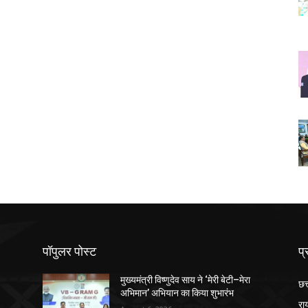
पॉपुलर पोस्ट
प्
मुख्यमंत्री विष्णुदेव साय ने ‘मेरी बेटी–मेरा
छत
अभिमान’ अभियान का किया शुभारंभ
रा