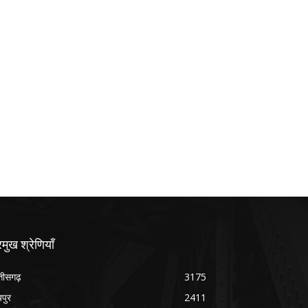
रमुख श्रेणियाँ
्तीसगढ़
3175
यपुर
2411