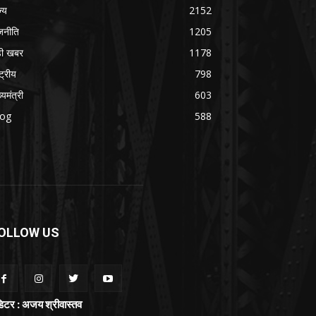
ज्य
2152
जनीति
1205
ड़ी खबर
1178
्ट्रीय
798
्यमंत्री
603
log
588
OLLOW US
िटर : अजय श्रीवास्तव