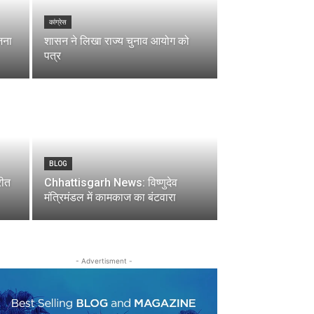
कांग्रेस
जना
शासन ने लिखा राज्य चुनाव आयोग को
पत्र
BLOG
रीत
Chhattisgarh News: विष्णुदेव
मंत्रिमंडल में कामकाज का बंटवारा
- Advertisment -